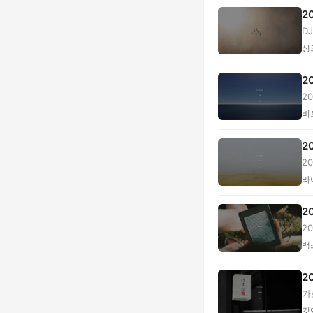
2
D
싱
2
2
...
비
2
2
...
라
2
2
...
백
2
가
컷