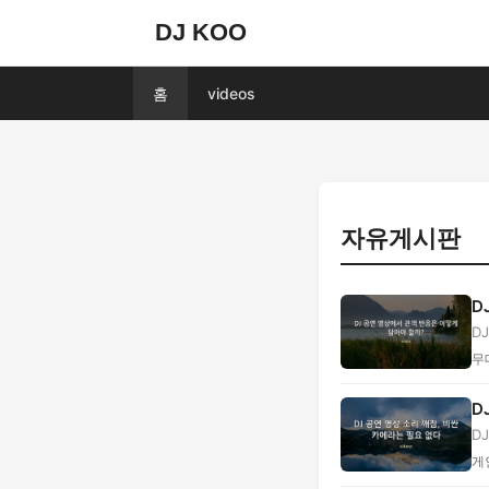
DJ KOO
홈
videos
자유게시판
D
D
...
무
D
D
게