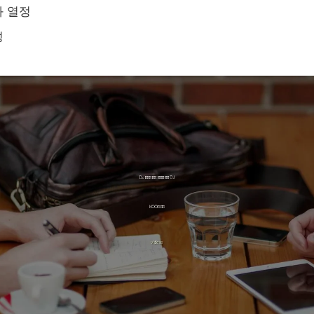
과 열정
성